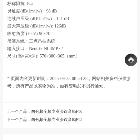
标称阻抗: 8Ω
灵敏度(dB/1m/1w)：98 dB
连续声压级 (dB/1m/1w)：121 dB
最大声压级 (dB/1m/1w): 126dB
辐射角度 (H×V):90×70
吊装系统：三点吊挂系统
输入接口：Neutrik NL4MP×2
尺寸(高×宽×深): 570×380×365（mm）
* 页面内容更新时间：2025-09-23 08:53:28，网站相关资料仅供参
考，所有产品以实物为准，如有变动恕不另行通知。
上一个产品：
两分频全频专业会议音箱F10
下一个产品：
两分频全频专业会议音箱F15