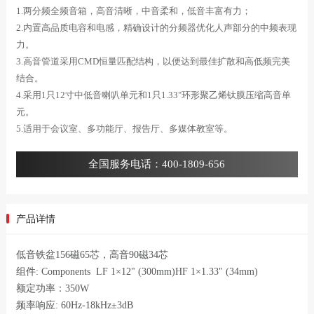
1.两分频全频音箱，高音清晰，中音柔和，低音丰富有力；
2.内置高品质电容和电感，精确设计的分频器优化人声部分的中频表现
力。
3.高音管道采用CMD恒量匹配结构，以便达到最佳扩散和高低频完美
结合。
4.采用1只12寸中低音喇叭单元和1只1.33"环形聚乙烯钛膜压缩高音单
元。
5.适用于会议室、多功能厅、报告厅、多媒体教室等。
全国服务电话：400-1809-656
产品详情
低音铁盆156磁65芯，高音90磁34芯
组件: Components LF 1×12" (300mm)HF 1×1.33" (34mm)
额定功率：350W
频率响应: 60Hz-18kHz±3dB