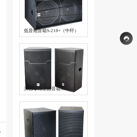
低音炮音箱S-218+（中纤）
演艺专用全频音箱MT-10
0